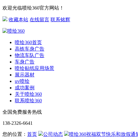
欢迎光临喷绘360官方网站！
收藏本站
在线留言
联系铭辉
喷绘360首页
高铁车身广告
物流车队广告
车身广告
喷绘贴纸应用场景
展示器材
uv喷绘
成功案例
关于喷绘360
联系喷绘360
全国免费服务热线
138-2326-6641
您的位置：
首页
公司动态
喷绘360祝福双节快乐和放假通