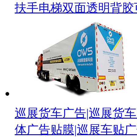
扶手电梯双面透明背胶
巡展货车广告|巡展货车
体广告贴膜|巡展车贴