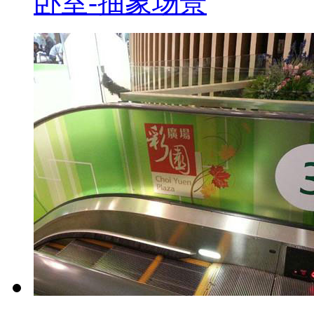
卧室-抽象场景