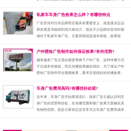
在不少品牌都会选择深圳喷绘广告制作公司进行户外广告
喷绘，目的就是为了提高传播效果。
私家车车身广告效果怎么样？有哪些特点
广告宣传对任何品牌而言都具有重要意义，就直接决定品
牌发展是否能得到强大推动力，现在不少品牌在宣传时都
倾向于私家车身广告。主要原因就是成本很低，效果很
好，确实具有很多优势特点，下面小编来为大家具体介
绍。
户外喷绘广告制作如何保证效果?有何优势?
越来越多广告主现在都更青睐于户外广告，这种传播方式
不仅成本价格低，而且传播效果确实很好。为了保证户外
喷绘广告制作符合预期效果，要求呈现很好的传播效果，
就要选择可靠的公司合作，才能呈现出应有优势。
车身广告费用高吗?有哪些好处呢?
近年来，车身广告开始逐渐流行，很多广告主都认识到车
身广告的优势和好处，在传播范围和推广效果方面确实具
有独特优势。想必大家肯定还非常关注车身广告费用成本
价格等方面问题，下面小编就来为大家全面揭秘。