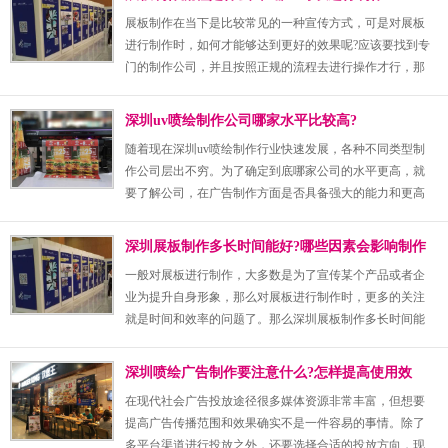
认识一下吧。
展板制作在当下是比较常见的一种宣传方式，可是对展板
进行制作时，如何才能够达到更好的效果呢?应该要找到专
门的制作公司，并且按照正规的流程去进行操作才行，那
么展板制作流程是什么?在哪里可以对展板进行制作呢?需
要一起来认识一下。
深圳uv喷绘制作公司哪家水平比较高?
随着现在深圳uv喷绘制作行业快速发展，各种不同类型制
作公司层出不穷。为了确定到底哪家公司的水平更高，就
要了解公司，在广告制作方面是否具备强大的能力和更高
端的工艺水平，才能方便大家选择更可靠的制作公司。
深圳展板制作多长时间能好?哪些因素会影响制作
时间?
一般对展板进行制作，大多数是为了宣传某个产品或者企
业为提升自身形象，那么对展板进行制作时，更多的关注
就是时间和效率的问题了。那么深圳展板制作多长时间能
好?正常情况下所需要的时间并不长，但是有些因素也会影
响到展板制作的时间长短，一起来认识一下吧。
深圳喷绘广告制作要注意什么?怎样提高使用效
果?
在现代社会广告投放途径很多媒体资源非常丰富，但想要
提高广告传播范围和效果确实不是一件容易的事情。除了
多平台渠道进行投放之外，还要选择合适的投放方向，现