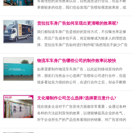
有着理想的宣传效果以后，自然愿意进行尝试，但是不断
掌握较多的信息，我们也会发现广告喷绘视觉效果差，或
者脱色翘边等问题，都会带来不好的影响。究竟应该如何
做呢?继续看一看介绍内容，就能够找到明确的方向了。
货拉拉车身广告如何呈现出更清晰的效果呢?
我们都知道车身广告是很好的宣传方式，不仅曝光率足够
高，而且广告成本也不高，肯定能够成为较多人的理想选
择。货拉拉车身广告如何进行制作呢?虽然现在不缺少广告
喷绘公司，但是又要怎么找到专业靠谱的公司呢?这就是值
得了解的一件事了。
物流车车身广告哪些公司的制作效率比较快
如果需要制作物流车车身广告，以此起到移动宣传的作
用，朋友们当然会小心选择广告喷绘公司进行合作，但是
很多看似实力很好的公司，在进行合作之后，却会不断察
觉到更多的问题，让客户感到很不满意。究竟要如何判断
对方公司是否可靠呢?能不能尽快完成大量的喷绘订单呢?
文化墙制作公司怎么选择?选择要注意什么?
以下是介绍的时间。
现在很多企业对于广告宣传方面都非常看重，会通过各种
各样的方法起到宣传的效果，以便能够提高企业的名气，
对于企业所生产的产品也有着很好的销量。对广告宣传的
方式有很多，如何才能更好的体现企业的文化呢?如今有很
多的企业会设置文化墙。那么对于文化墙制作公司的选择