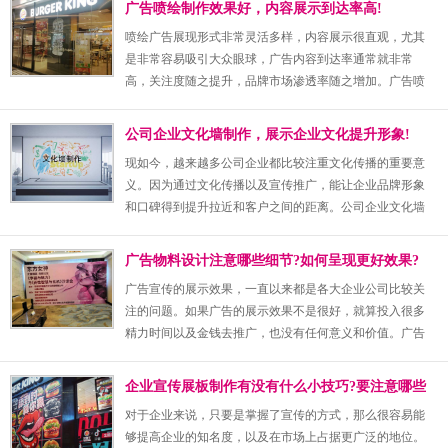
广告喷绘制作效果好，内容展示到达率高!
就格外的重要了，为了能够找到一家好的公司，选择时需
喷绘广告展现形式非常灵活多样，内容展示很直观，尤其
要注意以下的几点。
是非常容易吸引大众眼球，广告内容到达率通常就非常
高，关注度随之提升，品牌市场渗透率随之增加。广告喷
绘制作效果确实要比其他广告形式更好，展示内容更立体
直观。
公司企业文化墙制作，展示企业文化提升形象!
现如今，越来越多公司企业都比较注重文化传播的重要意
义。因为通过文化传播以及宣传推广，能让企业品牌形象
和口碑得到提升拉近和客户之间的距离。公司企业文化墙
制作就成为了非常重要的工作，对企业发展具有重要影
响。
广告物料设计注意哪些细节?如何呈现更好效果?
广告宣传的展示效果，一直以来都是各大企业公司比较关
注的问题。如果广告的展示效果不是很好，就算投入很多
精力时间以及金钱去推广，也没有任何意义和价值。广告
物料设计要明确很多细节问题，才能呈现完美效果。
企业宣传展板制作有没有什么小技巧?要注意哪些
事项呢?
对于企业来说，只要是掌握了宣传的方式，那么很容易能
够提高企业的知名度，以及在市场上占据更广泛的地位。