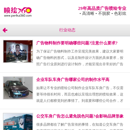
29年高品质广告喷绘专业
• 高清晰
• 不脱胶
• 色彩炫
行业动态
广告物料制作要明确哪些问题?注意什么要求?
为了保证广告物料制作工作呈现完美效果，建议大家要明
确广告物料的形式，以及在制作设计方面的具体要求，按
照广告行业原则进行设计制作，才能呈现出非常好的广告
视觉效果。在物料制作方面，要明确下面这些要求和细
节。
企业车队车身广告哪家公司的制作水平高
如果让不专业的喷绘公司制作企业车队车身广告，不仅需
要等待很长时间，而且也难以呈现出理想的喷绘效果，这
就是人们都察觉到的事情了。到底要和哪些公司合作，才
能够得到更不错的结果呢?这就是值得了解的一件事了，下
面会介绍到更详细的事情。
公交车身广告怎么避免脱色问题?会影响品牌形象
吗
很多品牌都在了解广告宣传的事情，在知道公交车身广告