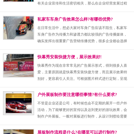
有关企业宣传和生活密切相关，那么在企业经营发展过程
中，很多用户都会选择企业宣传展板制作来提升名气，那
么对展板在进行制作时，有没有什么小技巧需要注意的呢?
私家车车身广告效果怎么样?有哪些优势?
下面会有相关的介绍。
在日常生活中，想必大家对车身广告应该不陌生，私家车
车身广告作为传播力和渗透力都比较强的广告传播媒体，
确实发挥出很重要广告营销传播优势，很多企业都会选择
这种广告推广方式。效果确实非常好，具有诸多优势。
快幕秀安装快捷方便，展示效果好!
快幕秀作为现在非常常见的广告展示形式，得到很多人喜
爱，主要原因就是快幕秀安装快捷方便，而且展示效果特
别好，更容易引人关注。可根据图片样式进行定制，呈现
出很好宣传展示效果，促进广告营销推广力度。
户外展板制作要注意哪些事情?有什么要求?
不管是企业还是公司，有时候也会不定期的展开一些户外
活动，为了能够更好的宣传以及达到更好的游玩效果，会
制作户外展板。一般对展板进行制作，从设计到喷绘需要
一步一步的去进行，才能够有着更好的效果，那么有关户
外展板制作有什么要求以及要注意的事项又是什么?一起来
展板制作流程是什么?在哪里可以进行制作?