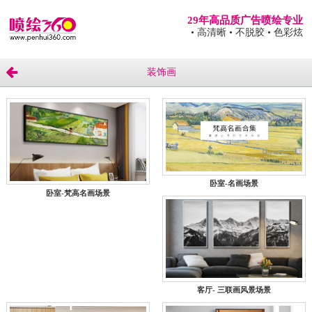
29年高品质广告喷绘专业
• 高清晰
• 不脱胶
• 色彩炫
装饰画
卧室-名画场景
卧室-梵高名画场景
客厅- 三联画风景场景