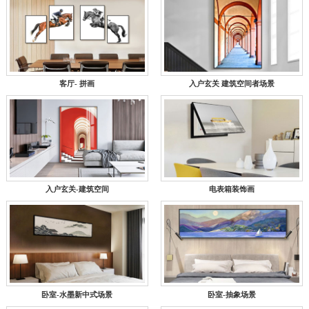
客厅- 拼画
入户玄关 建筑空间者场景
入户玄关-建筑空间
电表箱装饰画
卧室-水墨新中式场景
卧室-抽象场景