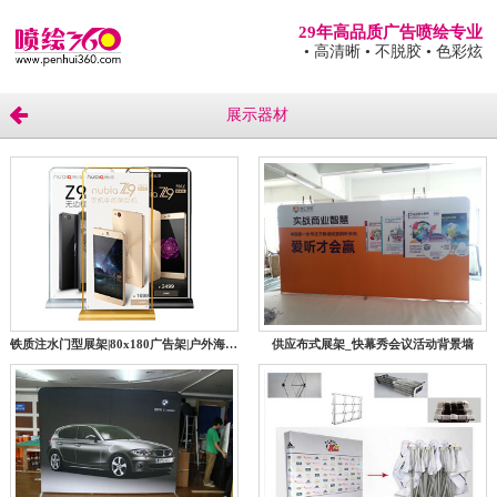
29年高品质广告喷绘专业
• 高清晰
• 不脱胶
• 色彩炫
展示器材
铁质注水门型展架|80x180广告架|户外海报架挂画架|易拉宝X展示架
供应布式展架_快幕秀会议活动背景墙