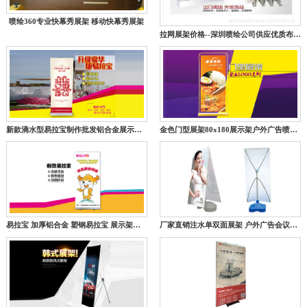
喷绘360专业快幕秀展架 移动快幕秀展架
拉网展架价格--深圳喷绘公司供应优质布拉网展架
新款滴水型易拉宝制作批发铝合金展示架广告架展架子80x200海报架
金色门型展架80x180展示架户外广告喷画黑色铁质门型展架挂画架
易拉宝 加厚铝合金 塑钢易拉宝 展示架立式牌广告牌加展架海报制作
厂家直销注水单双面展架 户外广告会议X展架画面订制设计制作